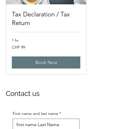
Tax Declaration / Tax
Return
1 hr
99
CHF 99
Swiss
francs
Book Now
Contact us
First name and last name
*