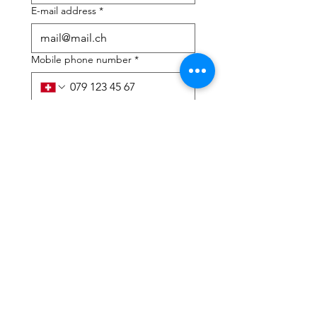
E-mail address
*
Mobile phone number
*
I need help with:
*
tax Declaration
Tax Consulting
I have read the privacy 
policy and terms and 
conditions
*
Submit