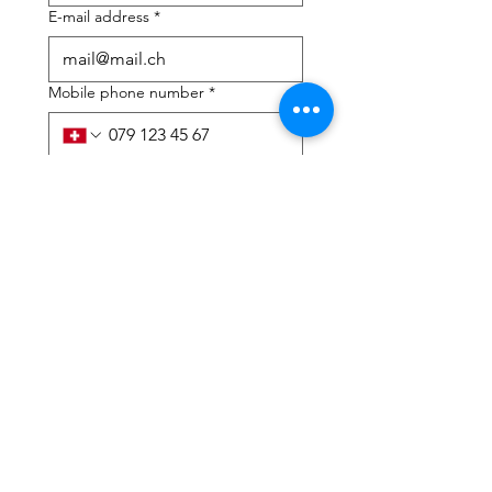
E-mail address
*
Mobile phone number
*
I need help with:
*
tax Declaration
Tax Consulting
I have read the privacy 
policy and terms and 
conditions
*
Submit