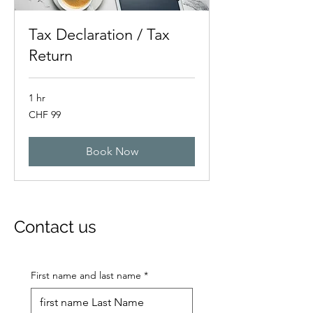
Tax Declaration / Tax
Return
1 hr
99
CHF 99
Swiss
francs
Book Now
Contact us
First name and last name
*