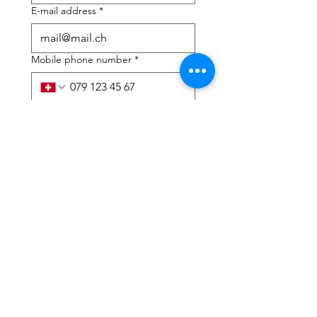
E-mail address
*
Mobile phone number
*
I need help with:
*
tax Declaration
Tax Consulting
I have read the privacy 
policy and terms and 
conditions
*
Submit