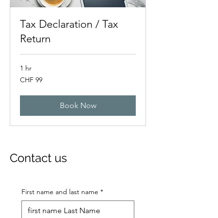
Tax Declaration / Tax
Return
1 hr
99
CHF 99
Swiss
francs
Book Now
Contact us
First name and last name
*