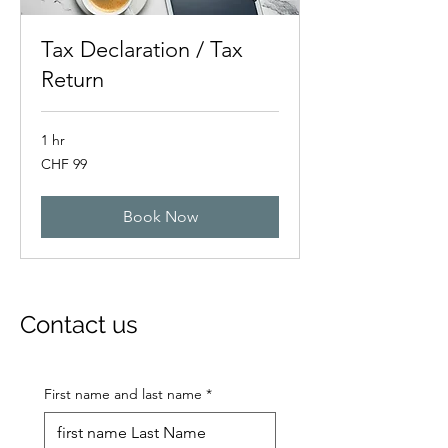
Tax Declaration / Tax
Return
1 hr
99
CHF 99
Swiss
francs
Book Now
Contact us
First name and last name
*