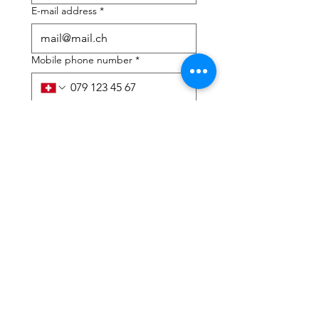
E-mail address
*
Mobile phone number
*
I need help with:
*
tax Declaration
Tax Consulting
I have read the privacy 
policy and terms and 
conditions
*
Submit