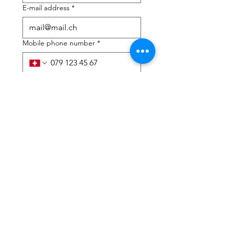
E-mail address
*
Mobile phone number
*
I need help with:
*
tax Declaration
Tax Consulting
I have read the privacy 
policy and terms and 
conditions
*
Submit