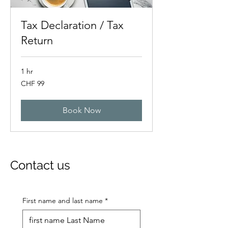
Tax Declaration / Tax
Return
1 hr
99
CHF 99
Swiss
francs
Book Now
Contact us
First name and last name
*