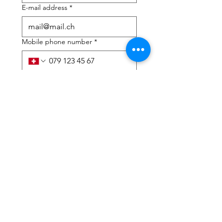
E-mail address
*
Mobile phone number
*
I need help with:
*
tax Declaration
Tax Consulting
I have read the privacy 
policy and terms and 
conditions
*
Submit