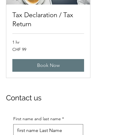
Tax Declaration / Tax
Return
1 hr
99
CHF 99
Swiss
francs
Book Now
Contact us
First name and last name
*