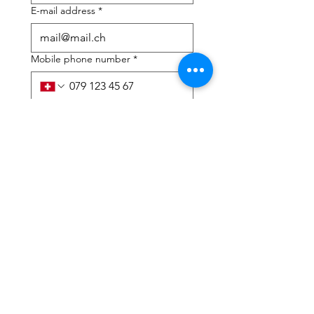
E-mail address
*
Mobile phone number
*
I need help with:
*
tax Declaration
Tax Consulting
I have read the privacy 
policy and terms and 
conditions
*
Submit