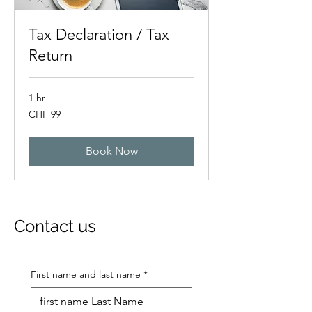
Tax Declaration / Tax
Return
1 hr
99
CHF 99
Swiss
francs
Book Now
Contact us
First name and last name
*