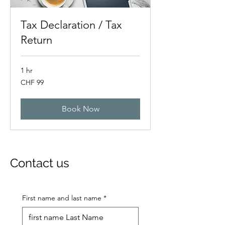
Tax Declaration / Tax
Return
1 hr
99
CHF 99
Swiss
francs
Book Now
Contact us
First name and last name
*