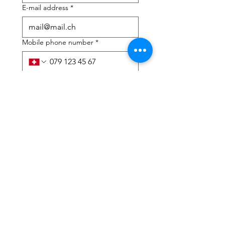
E-mail address
*
Mobile phone number
*
I need help with:
*
tax Declaration
Tax Consulting
I have read the privacy 
policy and terms and 
conditions
*
Submit