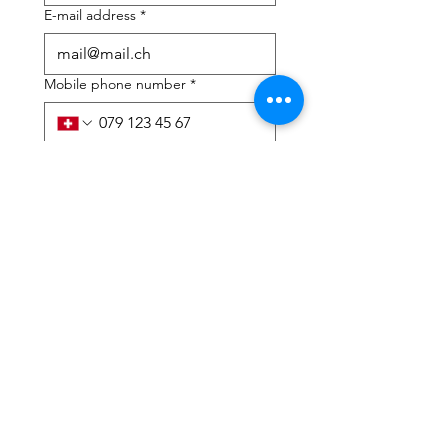
E-mail address
*
Mobile phone number
*
I need help with:
*
tax Declaration
Tax Consulting
I have read the privacy 
policy and terms and 
conditions
*
Submit