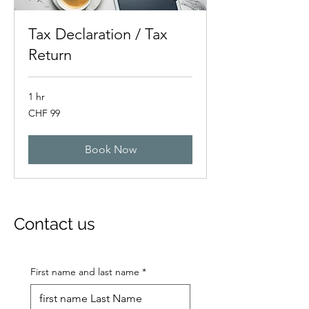
Tax Declaration / Tax
Return
1 hr
99
CHF 99
Swiss
francs
Book Now
Contact us
First name and last name
*