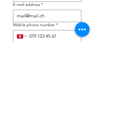
E-mail address
*
Mobile phone number
*
I need help with:
*
tax Declaration
Tax Consulting
I have read the privacy 
policy and terms and 
conditions
*
Submit