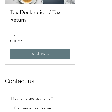
Tax Declaration / Tax
Return
1 hr
99
CHF 99
Swiss
francs
Book Now
Contact us
First name and last name
*