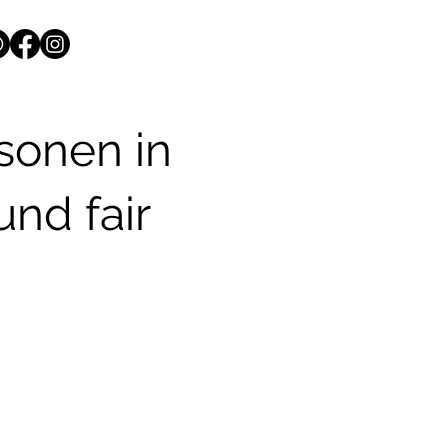
rsonen in
und fair