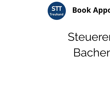
Book App
Steuerer
Bachenb