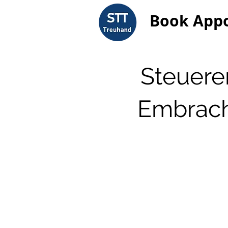
Book App
Steuerer
Embrach