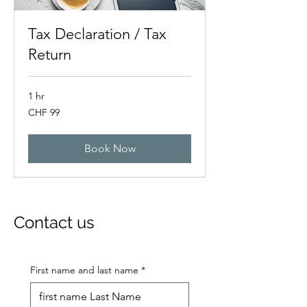
Tax Declaration / Tax
Return
1 hr
99
CHF 99
Swiss
francs
Book Now
Contact us
First name and last name
*