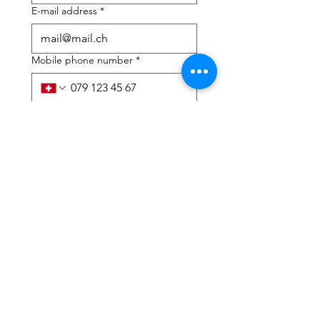
E-mail address
*
Mobile phone number
*
I need help with:
*
tax Declaration
Tax Consulting
I have read the privacy 
policy and terms and 
conditions
*
Submit