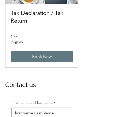
Tax Declaration / Tax
Return
1 hr
99
CHF 99
Swiss
francs
Book Now
Contact us
First name and last name
*