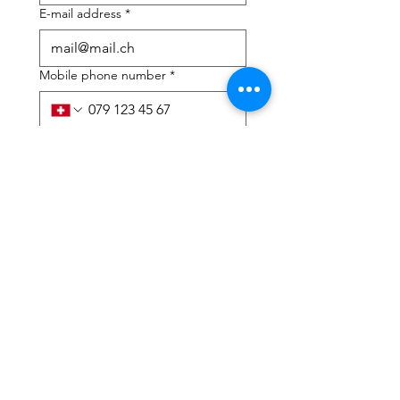
E-mail address
*
Mobile phone number
*
I need help with:
*
tax Declaration
Tax Consulting
I have read the privacy 
policy and terms and 
conditions
*
Submit