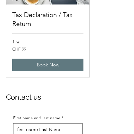
Tax Declaration / Tax
Return
1 hr
99
CHF 99
Swiss
francs
Book Now
Contact us
First name and last name
*