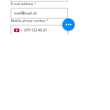
E-mail address
*
Mobile phone number
*
I need help with:
*
tax Declaration
Tax Consulting
I have read the privacy 
policy and terms and 
conditions
*
Submit