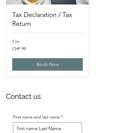
Tax Declaration / Tax
Return
1 hr
99
CHF 99
Swiss
francs
Book Now
Contact us
First name and last name
*