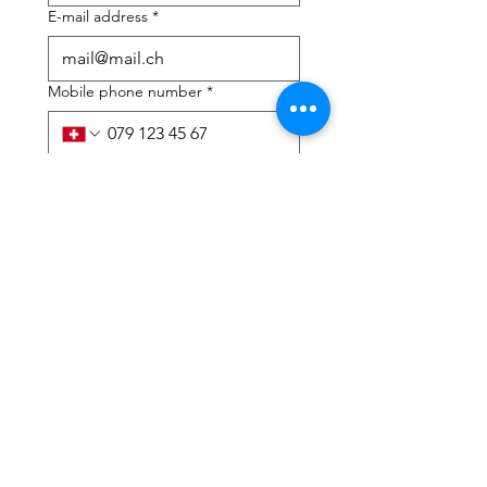
E-mail address
*
Mobile phone number
*
I need help with:
*
tax Declaration
Tax Consulting
I have read the privacy 
policy and terms and 
conditions
*
Submit