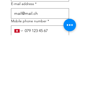
E-mail address
*
Mobile phone number
*
I need help with:
*
tax Declaration
Tax Consulting
I have read the privacy 
policy and terms and 
conditions
*
Submit