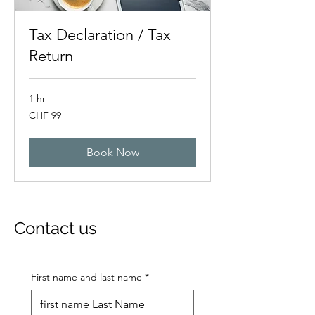
Tax Declaration / Tax
Return
1 hr
99
CHF 99
Swiss
francs
Book Now
Contact us
First name and last name
*