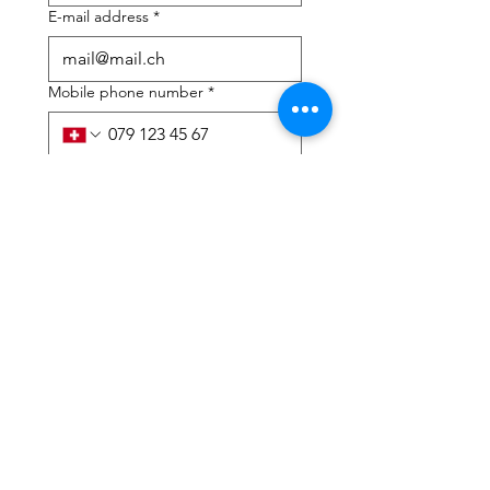
E-mail address
*
Mobile phone number
*
I need help with:
*
tax Declaration
Tax Consulting
I have read the privacy 
policy and terms and 
conditions
*
Submit