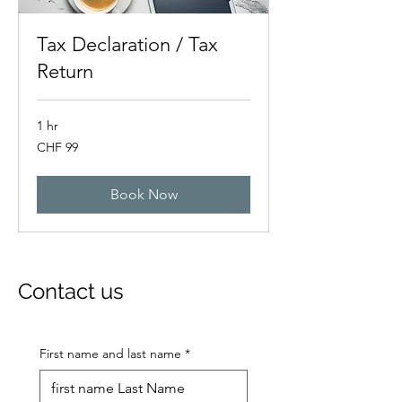
Tax Declaration / Tax
Return
1 hr
99
CHF 99
Swiss
francs
Book Now
Contact us
First name and last name
*