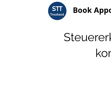
Book App
Steuerer
ko