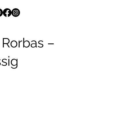
 Rorbas –
sig