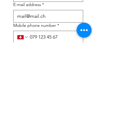
E-mail address
*
Mobile phone number
*
I need help with:
*
tax Declaration
Tax Consulting
I have read the privacy 
policy and terms and 
conditions
*
Submit