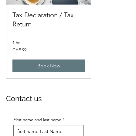
Tax Declaration / Tax
Return
1 hr
99
CHF 99
Swiss
francs
Book Now
Contact us
First name and last name
*