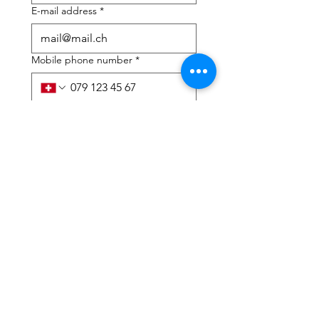
E-mail address
*
Mobile phone number
*
I need help with:
*
tax Declaration
Tax Consulting
I have read the privacy 
policy and terms and 
conditions
*
Submit