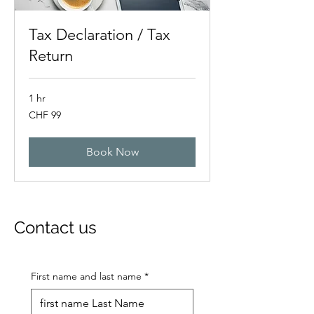
Tax Declaration / Tax
Return
1 hr
99
CHF 99
Swiss
francs
Book Now
Contact us
First name and last name
*