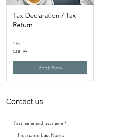
Tax Declaration / Tax
Return
1 hr
99
CHF 99
Swiss
francs
Book Now
Contact us
First name and last name
*