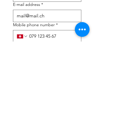
E-mail address
*
Mobile phone number
*
I need help with:
*
tax Declaration
Tax Consulting
I have read the privacy 
policy and terms and 
conditions
*
Submit