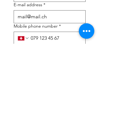
E-mail address
*
Mobile phone number
*
I need help with:
*
tax Declaration
Tax Consulting
I have read the privacy 
policy and terms and 
conditions
*
Submit