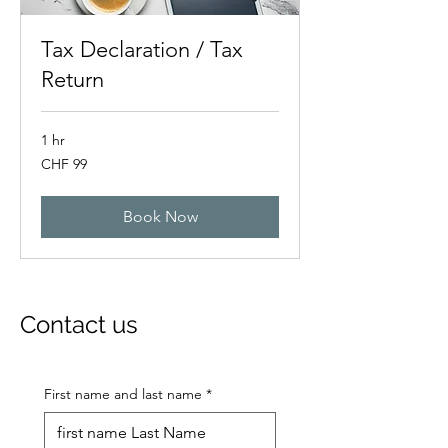
Tax Declaration / Tax
Return
1 hr
99
CHF 99
Swiss
francs
Book Now
Contact us
First name and last name
*