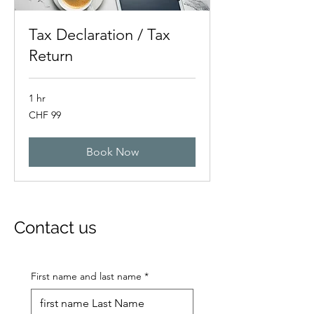
Tax Declaration / Tax
Return
1 hr
99
CHF 99
Swiss
francs
Book Now
Contact us
First name and last name
*