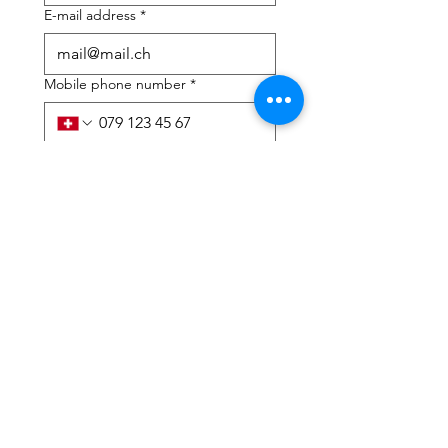
E-mail address
*
Mobile phone number
*
I need help with:
*
tax Declaration
Tax Consulting
I have read the privacy 
policy and terms and 
conditions
*
Submit