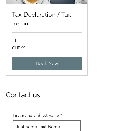
Tax Declaration / Tax
Return
1 hr
99
CHF 99
Swiss
francs
Book Now
Contact us
First name and last name
*