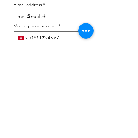
E-mail address
*
Mobile phone number
*
I need help with:
*
tax Declaration
Tax Consulting
I have read the privacy 
policy and terms and 
conditions
*
Submit