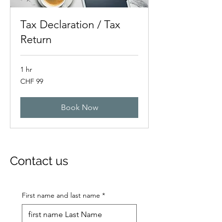
Tax Declaration / Tax
Return
1 hr
99
CHF 99
Swiss
francs
Book Now
Contact us
First name and last name
*