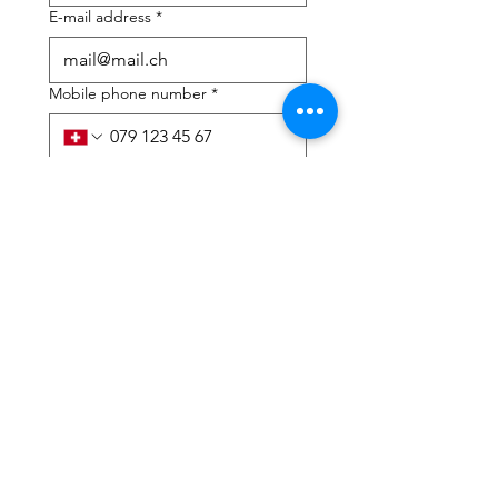
E-mail address
*
Mobile phone number
*
I need help with:
*
tax Declaration
Tax Consulting
I have read the privacy 
policy and terms and 
conditions
*
Submit