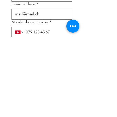
E-mail address
*
Mobile phone number
*
I need help with:
*
tax Declaration
Tax Consulting
I have read the privacy 
policy and terms and 
conditions
*
Submit