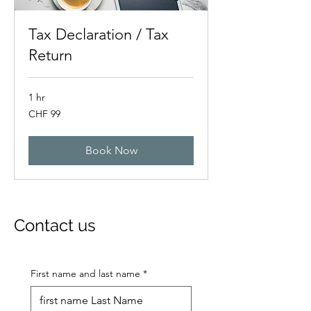
Tax Declaration / Tax
Return
1 hr
99
CHF 99
Swiss
francs
Book Now
Contact us
First name and last name
*