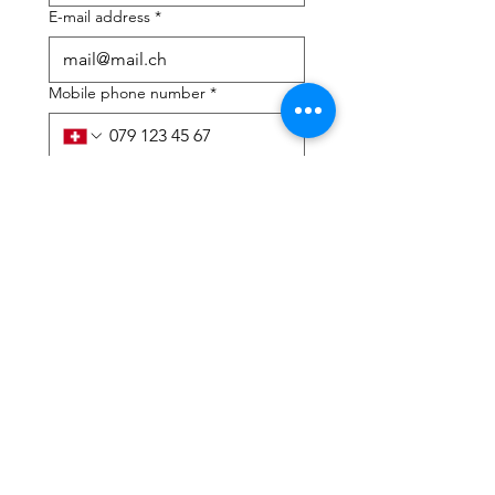
E-mail address
*
Mobile phone number
*
I need help with:
*
tax Declaration
Tax Consulting
I have read the privacy 
policy and terms and 
conditions
*
Submit