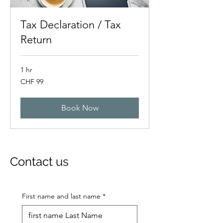
Tax Declaration / Tax
Return
1 hr
99
CHF 99
Swiss
francs
Book Now
Contact us
First name and last name
*