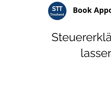
Book App
Steuererkl
lasse