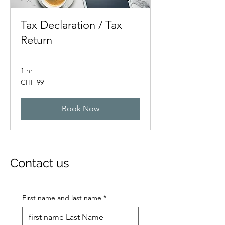
Tax Declaration / Tax
Return
1 hr
99
CHF 99
Swiss
francs
Book Now
Contact us
First name and last name
*