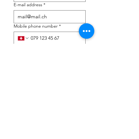
E-mail address
*
Mobile phone number
*
I need help with:
*
tax Declaration
Tax Consulting
I have read the privacy 
policy and terms and 
conditions
*
Submit