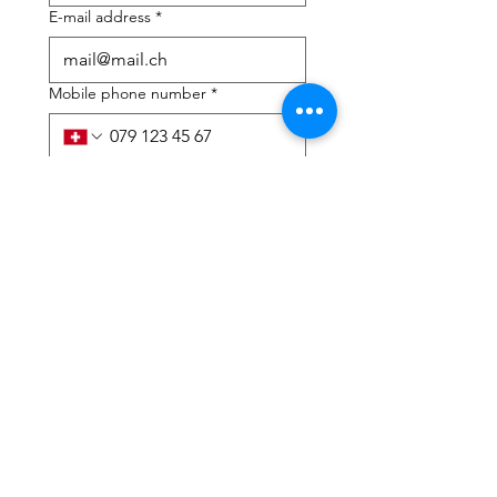
E-mail address
*
Mobile phone number
*
I need help with:
*
tax Declaration
Tax Consulting
I have read the privacy 
policy and terms and 
conditions
*
Submit