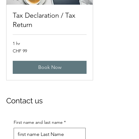
Tax Declaration / Tax
Return
1 hr
99
CHF 99
Swiss
francs
Book Now
Contact us
First name and last name
*