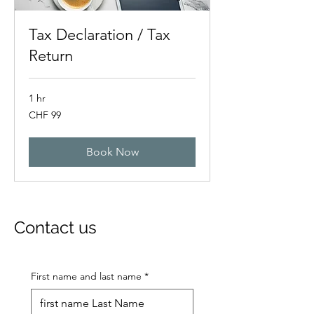
Tax Declaration / Tax
Return
1 hr
99
CHF 99
Swiss
francs
Book Now
Contact us
First name and last name
*