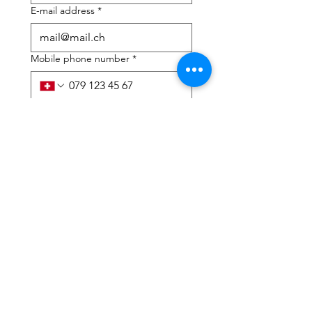
E-mail address
*
Mobile phone number
*
I need help with:
*
tax Declaration
Tax Consulting
I have read the privacy 
policy and terms and 
conditions
*
Submit