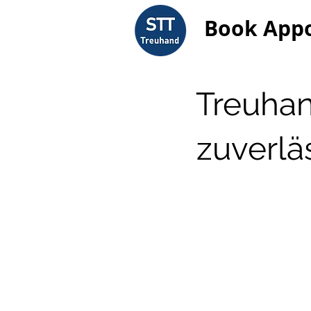
Book App
Treuhan
zuverlä