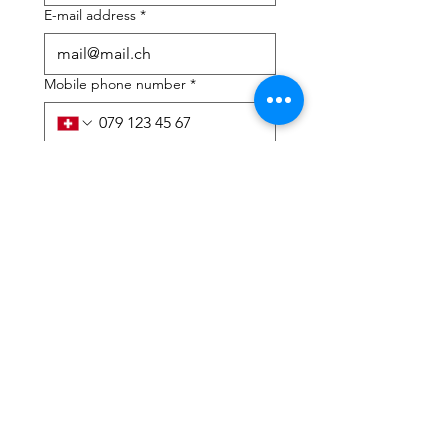
E-mail address
*
Mobile phone number
*
I need help with:
*
tax Declaration
Tax Consulting
I have read the privacy 
policy and terms and 
conditions
*
Submit