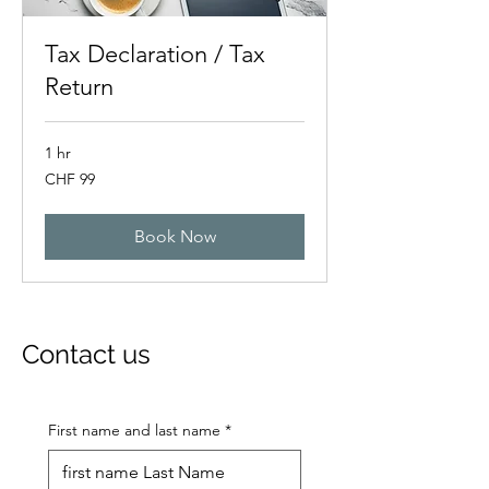
Tax Declaration / Tax
Return
1 hr
99
CHF 99
Swiss
francs
Book Now
Contact us
First name and last name
*