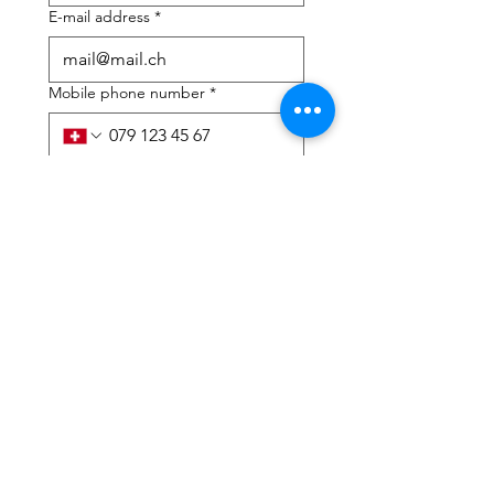
E-mail address
*
Mobile phone number
*
I need help with:
*
tax Declaration
Tax Consulting
I have read the privacy 
policy and terms and 
conditions
*
Submit