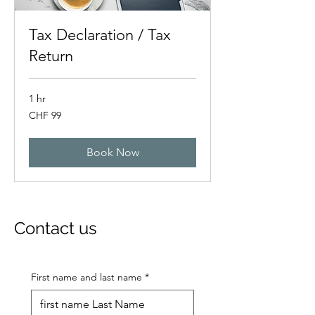
Tax Declaration / Tax
Return
1 hr
99
CHF 99
Swiss
francs
Book Now
Contact us
First name and last name
*