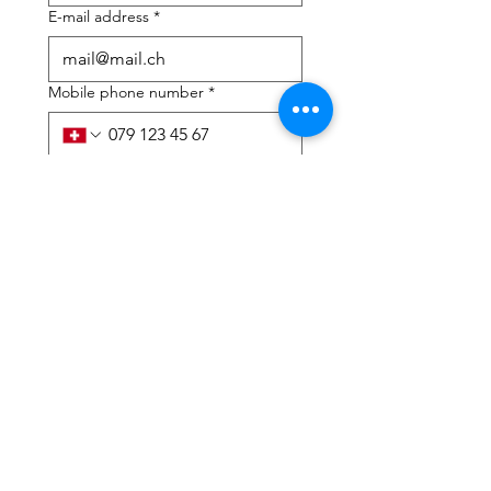
E-mail address
*
Mobile phone number
*
I need help with:
*
tax Declaration
Tax Consulting
I have read the privacy 
policy and terms and 
conditions
*
Submit