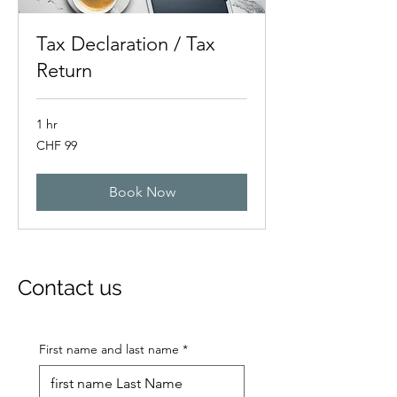
Tax Declaration / Tax
Return
1 hr
99
CHF 99
Swiss
francs
Book Now
Contact us
First name and last name
*