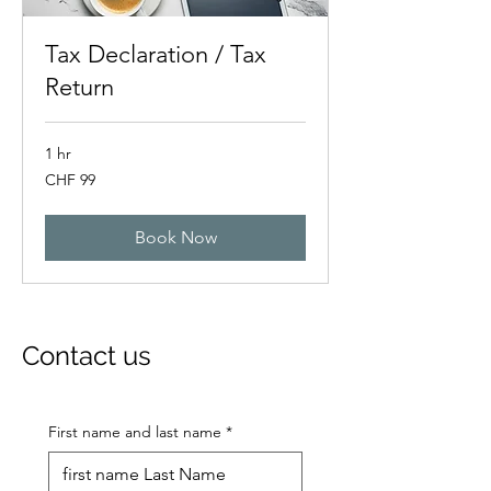
Tax Declaration / Tax
Return
1 hr
99
CHF 99
Swiss
francs
Book Now
Contact us
First name and last name
*