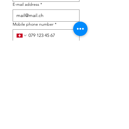
E-mail address
*
Mobile phone number
*
I need help with:
*
tax Declaration
Tax Consulting
I have read the privacy 
policy and terms and 
conditions
*
Submit