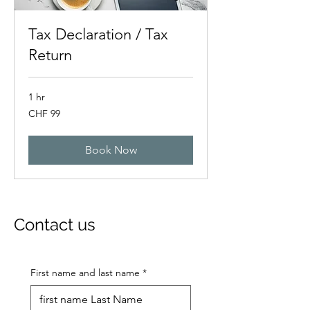
Tax Declaration / Tax
Return
1 hr
99
CHF 99
Swiss
francs
Book Now
Contact us
First name and last name
*