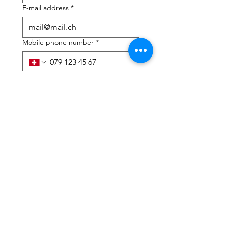
E-mail address
*
Mobile phone number
*
I need help with:
*
tax Declaration
Tax Consulting
I have read the privacy 
policy and terms and 
conditions
*
Submit