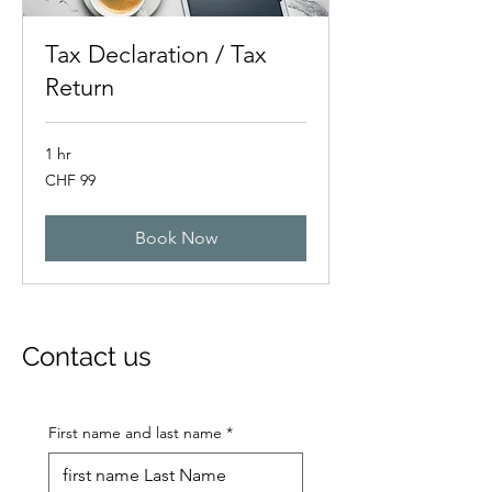
Tax Declaration / Tax
Return
1 hr
99
CHF 99
Swiss
francs
Book Now
Contact us
First name and last name
*