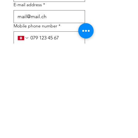
E-mail address
*
Mobile phone number
*
I need help with:
*
tax Declaration
Tax Consulting
I have read the privacy 
policy and terms and 
conditions
*
Submit