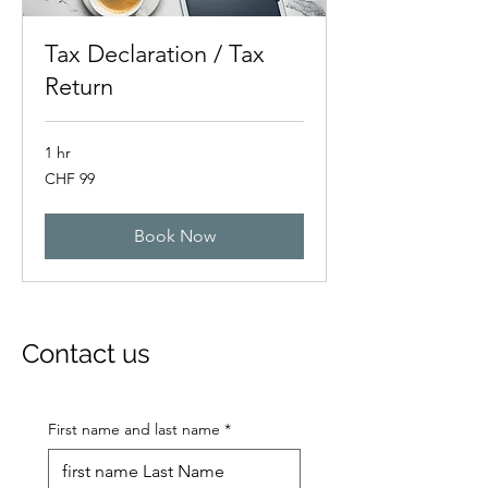
Tax Declaration / Tax
Return
1 hr
99
CHF 99
Swiss
francs
Book Now
Contact us
First name and last name
*