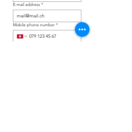
E-mail address
*
Mobile phone number
*
I need help with:
*
tax Declaration
Tax Consulting
I have read the privacy 
policy and terms and 
conditions
*
Submit