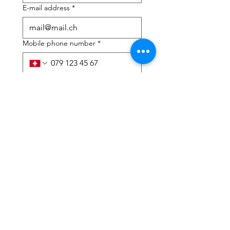
E-mail address
*
Mobile phone number
*
I need help with:
*
tax Declaration
Tax Consulting
I have read the privacy 
policy and terms and 
conditions
*
Submit