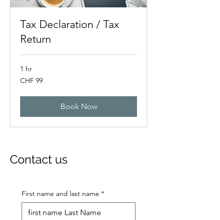
Tax Declaration / Tax
Return
1 hr
99
CHF 99
Swiss
francs
Book Now
Contact us
First name and last name
*