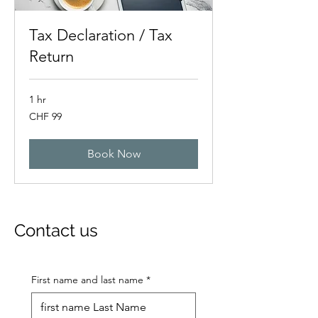
Tax Declaration / Tax
Return
1 hr
99
CHF 99
Swiss
francs
Book Now
Contact us
First name and last name
*