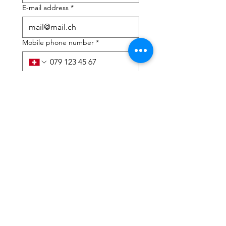
E-mail address
*
Mobile phone number
*
I need help with:
*
tax Declaration
Tax Consulting
I have read the privacy 
policy and terms and 
conditions
*
Submit