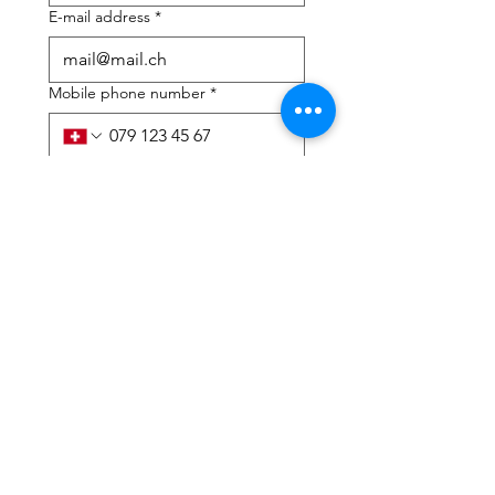
E-mail address
*
Mobile phone number
*
I need help with:
*
tax Declaration
Tax Consulting
I have read the privacy 
policy and terms and 
conditions
*
Submit