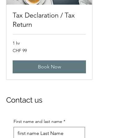
Tax Declaration / Tax
Return
1 hr
99
CHF 99
Swiss
francs
Book Now
Contact us
First name and last name
*