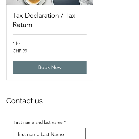
Tax Declaration / Tax
Return
1 hr
99
CHF 99
Swiss
francs
Book Now
Contact us
First name and last name
*