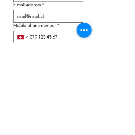
E-mail address
*
Mobile phone number
*
I need help with:
*
tax Declaration
Tax Consulting
I have read the privacy 
policy and terms and 
conditions
*
Submit