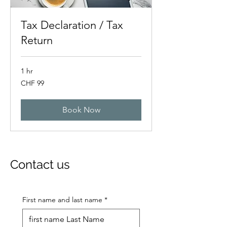
Tax Declaration / Tax
Return
1 hr
99
CHF 99
Swiss
francs
Book Now
Contact us
First name and last name
*