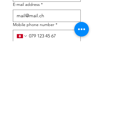
E-mail address
*
Mobile phone number
*
I need help with:
*
tax Declaration
Tax Consulting
I have read the privacy 
policy and terms and 
conditions
*
Submit