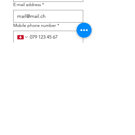
E-mail address
*
Mobile phone number
*
I need help with:
*
tax Declaration
Tax Consulting
I have read the privacy 
policy and terms and 
conditions
*
Submit