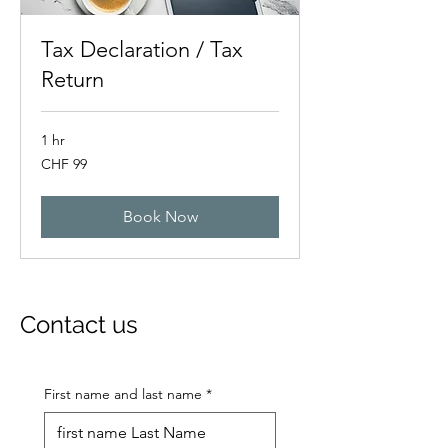
Tax Declaration / Tax
Return
1 hr
99
CHF 99
Swiss
francs
Book Now
Contact us
First name and last name
*