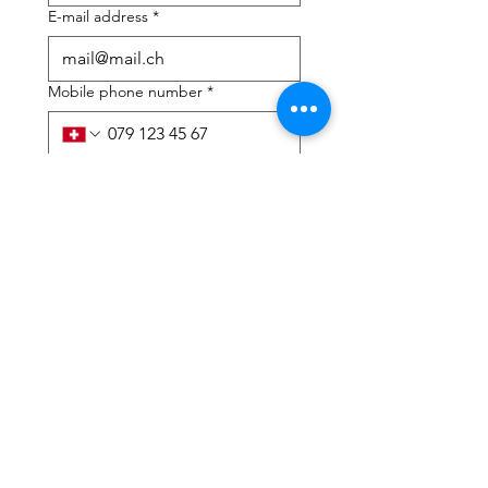
E-mail address
*
Mobile phone number
*
I need help with:
*
tax Declaration
Tax Consulting
I have read the privacy 
policy and terms and 
conditions
*
Submit