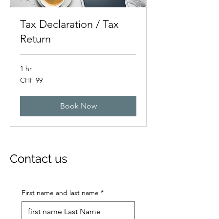
Tax Declaration / Tax
Return
1 hr
99
CHF 99
Swiss
francs
Book Now
Contact us
First name and last name
*