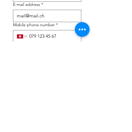
E-mail address
*
Mobile phone number
*
I need help with:
*
tax Declaration
Tax Consulting
I have read the privacy 
policy and terms and 
conditions
*
Submit