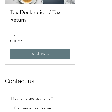
Tax Declaration / Tax
Return
1 hr
99
CHF 99
Swiss
francs
Book Now
Contact us
First name and last name
*