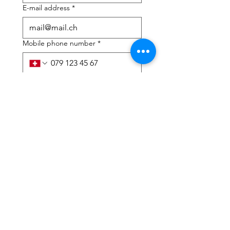
E-mail address
*
Mobile phone number
*
I need help with:
*
tax Declaration
Tax Consulting
I have read the privacy 
policy and terms and 
conditions
*
Submit