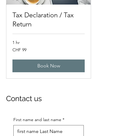
Tax Declaration / Tax
Return
1 hr
99
CHF 99
Swiss
francs
Book Now
Contact us
First name and last name
*