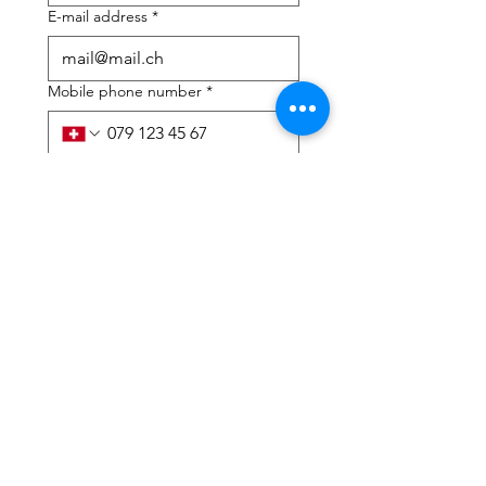
E-mail address
*
Mobile phone number
*
I need help with:
*
tax Declaration
Tax Consulting
I have read the privacy 
policy and terms and 
conditions
*
Submit