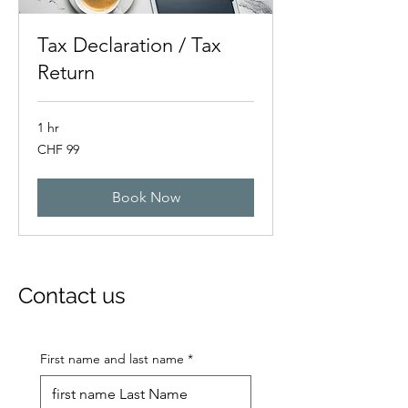
Tax Declaration / Tax
Return
1 hr
99
CHF 99
Swiss
francs
Book Now
Contact us
First name and last name
*